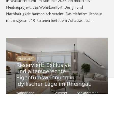
In Walluf entsteht im Sommer 2026 ein modernes
Neubauprojekt, das Wohnkomfort, Design und
Nachhaltigkeit harmonisch vereint. Das Mehrfamilienhaus
mit insgesamt 13 Parteien bietet ein Zuhause, das
gleichermaßen funktional wie stilvoll ist –mit klaren Linien,
hochwertiger Ausstattung und einem durchdachten
Grundriss für Menschen, die Wert auf Qualität, Licht und
Raumgefühl legen. Der offen gestaltete Wohn- und […]