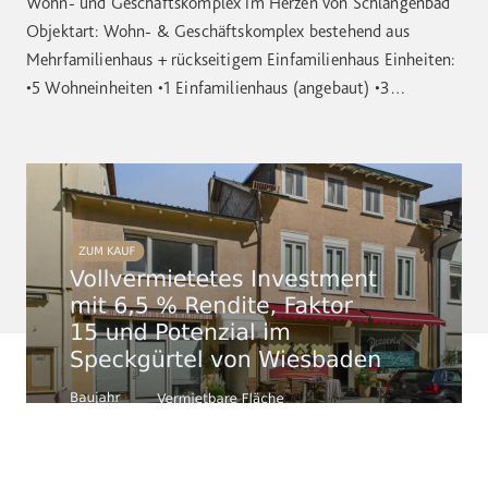
Wohn- und Geschäftskomplex im Herzen von Schlangenbad
Objektart: Wohn- & Geschäftskomplex bestehend aus
Mehrfamilienhaus + rückseitigem Einfamilienhaus Einheiten:
•5 Wohneinheiten •1 Einfamilienhaus (angebaut) •3
Gewerbeeinheiten Baujahr: 1968 / Umbauten: 1974 + 1983
Grundstück: ca. 515 m² Wohnfläche: ca. 380 m² /
Gewerbefläche: ca. 125m² / Nutzfläche: ca. 70 m² /
Insgesamt: 575 m² Preis pro […]