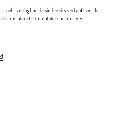
ht mehr verfügbar, da sie bereits verkauft wurde.
te und aktuelle Immobilien auf unserer
nkedIn teilen
 auf Xing teilen
Beitrag per Email teilen