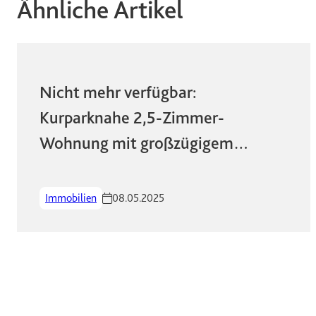
Ähnliche Artikel
Nicht mehr verfügbar:
Kurparknahe 2,5-Zimmer-
Wohnung mit großzügigem
Schnitt und sonnigem Balkon in
zentraler Lage!
Immobilien
08.05.2025