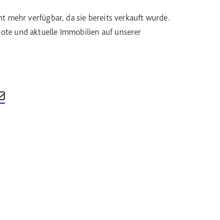
ht mehr verfügbar, da sie bereits verkauft wurde.
te und aktuelle Immobilien auf unserer
nkedIn teilen
 auf Xing teilen
Beitrag per Email teilen