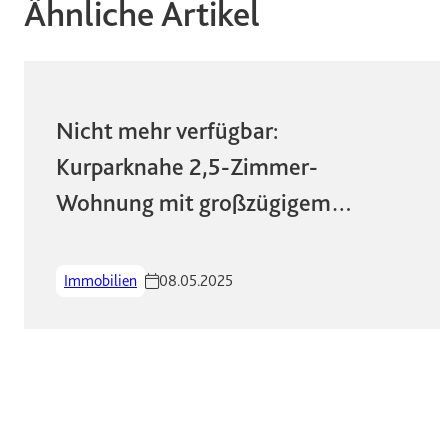
Ähnliche Artikel
Nicht mehr verfügbar:
Kurparknahe 2,5-Zimmer-
Wohnung mit großzügigem
Schnitt und sonnigem Balkon in
zentraler Lage!
Immobilien
08.05.2025